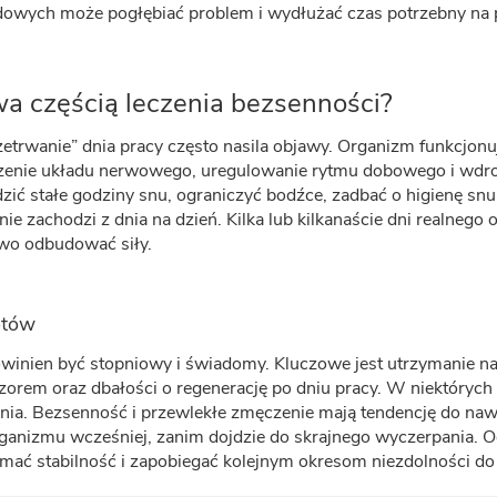
owych może pogłębiać problem i wydłużać czas potrzebny na
a częścią leczenia bezsenności?
rwanie” dnia pracy często nasila objawy. Organizm funkcjonuj
zenie układu nerwowego, uregulowanie rytmu dobowego i wdroż
stałe godziny snu, ograniczyć bodźce, zadbać o higienę snu i 
nie zachodzi z dnia na dzień. Kilka lub kilkanaście dni realne
wo odbudować siły.
otów
owinien być stopniowy i świadomy. Kluczowe jest utrzymanie
czorem oraz dbałości o regenerację po dniu pracy. W niektóry
dnia. Bezsenność i przewlekłe zmęczenie mają tendencję do nawr
ganizmu wcześniej, zanim dojdzie do skrajnego wyczerpania. Od
mać stabilność i zapobiegać kolejnym okresom niezdolności do 