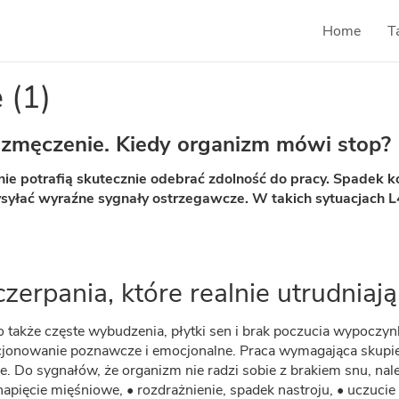
Home
T
 (1)
 zmęczenie. Kiedy organizm mówi stop?
e potrafią skutecznie odebrać zdolność do pracy. Spadek kon
ysyłać wyraźne sygnały ostrzegawcze. W takich sytuacjach 
erpania, które realnie utrudniają
 także częste wybudzenia, płytki sen i brak poczucia wypoczynku
cjonowanie poznawcze i emocjonalne. Praca wymagająca skupie
ie. Do sygnałów, że organizm nie radzi sobie z brakiem snu, należ
apięcie mięśniowe, • rozdrażnienie, spadek nastroju, • uczucie 