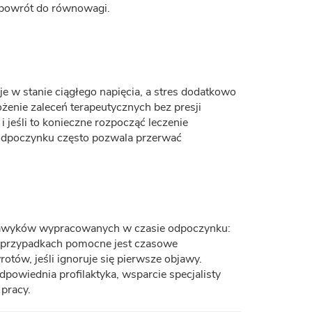
 powrót do równowagi.
e w stanie ciągłego napięcia, a stres dodatkowo
enie zaleceń terapeutycznych bez presji
jeśli to konieczne rozpocząć leczenie
go odpoczynku często pozwala przerwać
 nawyków wypracowanych w czasie odpoczynku:
ch przypadkach pomocne jest czasowe
otów, jeśli ignoruje się pierwsze objawy.
powiednia profilaktyka, wsparcie specjalisty
pracy.