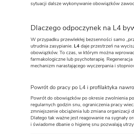
sytuacji dalsze wykonywanie obowiązków zawod
Dlaczego odpoczynek na L4 byw
W przypadku przewlekłej bezsenności samo „przet
utrudnia zasypianie.
L4
daje przestrzeń na wycis
obowiązków. To czas, w którym można wprowadzić 
farmakologiczne lub psychoterapię. Regeneracja 
mechanizm narastającego wyczerpania i stopnio
Powrót do pracy po L4 i profilaktyka nawr
Powrót do obowiązków po okresie zwolnienia p
regularnych godzin snu, ograniczenia pracy wie
zmniejszenie obciążenia lub zmiana organizacji 
Dlatego tak ważne jest reagowanie na sygnały or
i świadome dbanie o higienę snu pozwalają utrzy