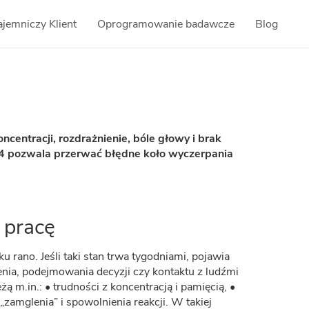
ajemniczy Klient
Oprogramowanie badawcze
Blog
centracji, rozdrażnienie, bóle głowy i brak
L4 pozwala przerwać błędne koło wyczerpania
 pracę
 rano. Jeśli taki stan trwa tygodniami, pojawia
nia, podejmowania decyzji czy kontaktu z ludźmi
ą m.in.: • trudności z koncentracją i pamięcią, •
„zamglenia” i spowolnienia reakcji. W takiej