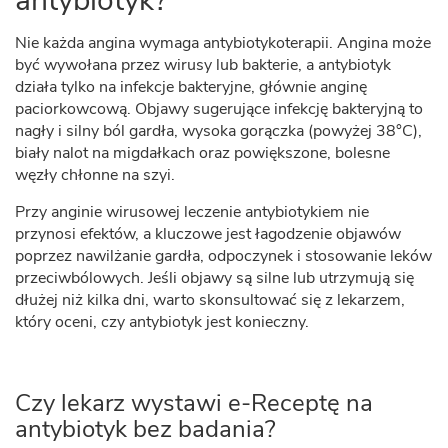
antybiotyk?
Nie każda angina wymaga antybiotykoterapii. Angina może
być wywołana przez wirusy lub bakterie, a antybiotyk
działa tylko na infekcje bakteryjne, głównie anginę
paciorkowcową. Objawy sugerujące infekcję bakteryjną to
nagły i silny ból gardła, wysoka gorączka (powyżej 38°C),
biały nalot na migdałkach oraz powiększone, bolesne
węzły chłonne na szyi.
Przy anginie wirusowej leczenie antybiotykiem nie
przynosi efektów, a kluczowe jest łagodzenie objawów
poprzez nawilżanie gardła, odpoczynek i stosowanie leków
przeciwbólowych. Jeśli objawy są silne lub utrzymują się
dłużej niż kilka dni, warto skonsultować się z lekarzem,
który oceni, czy antybiotyk jest konieczny.
Czy lekarz wystawi e-Receptę na
antybiotyk bez badania?