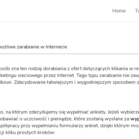
Home
T
ożliwe zarabianie w Internecie
osób zna ten rodzaj dorabiania z ofert dotyczących klikania w 
ketingu sieciowego przez Internet. Tego typu zarabianie nie z
kowi. Zdecydowanie łatwiejszym i wygodniejszym sposobem zara
, na którym zdecydujemy się wypełniać ankiety. Jeżeli wybierze
obawiać o uczciwość i pieniądze, które zostaną wysłane za
wyp
współpracy przy wypełnianiu formularzy ankiet, dzięki którym m
cji kilku prostych kroków: