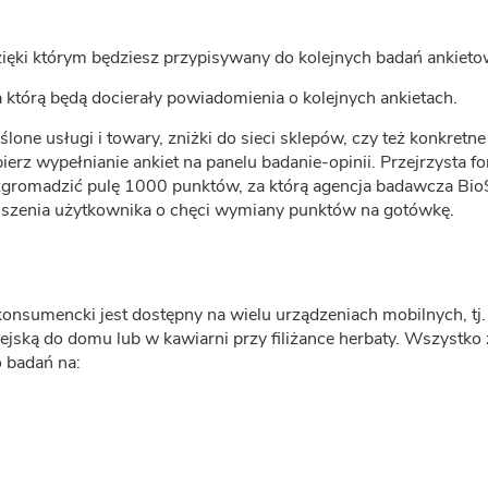
ięki którym będziesz przypisywany do kolejnych badań ankieto
 którą będą docierały powiadomienia o kolejnych ankietach.
ślone usługi i towary, zniżki do sieci sklepów, czy też konkretn
ierz wypełnianie ankiet na panelu badanie-opinii. Przejrzysta f
zgromadzić pulę 1000 punktów, za którą agencja badawcza Bio
łoszenia użytkownika o chęci wymiany punktów na gotówkę.
 konsumencki jest dostępny na wielu urządzeniach mobilnych, tj
jską do domu lub w kawiarni przy filiżance herbaty. Wszystko za
o badań na: