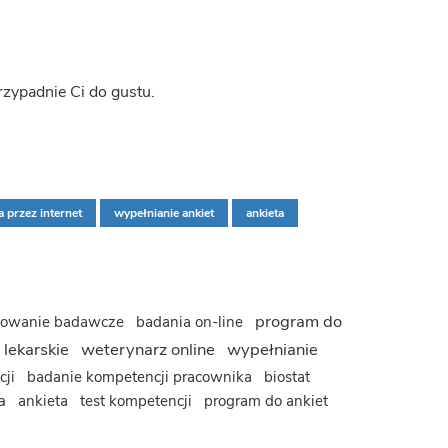
rzypadnie Ci do gustu.
a przez internet
wypełnianie ankiet
ankieta
program do
mowanie badawcze
badania on-line
 lekarskie
weterynarz online
wypełnianie
cji
badanie kompetencji pracownika
biostat
wa
ankieta
test kompetencji
program do ankiet