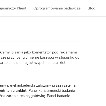
ajemniczy Klient
Oprogramowanie badawcze
Blog
reklamy, pisania jako komentator pod reklamami
awsze przynosi wymierne korzyści w stosunku do
biania online jest wypełnianie ankiet.
my panel ankieterski założony przez rzetelną
ełnianie ankiet
. Panel konsumencki badanie-
ożna zarobić realną gotówkę. Panel badanie-