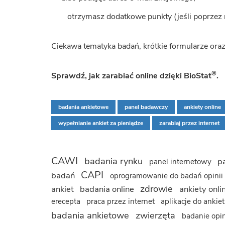
otrzymasz dodatkowe punkty (jeśli poprzez r
Ciekawa tematyka badań, krótkie formularze oraz
®
Sprawdź, jak zarabiać online dzięki BioStat
.
badania ankietowe
panel badawczy
ankiety online
wypełnianie ankiet za pieniądze
zarabiaj przez internet
Tagi
CAWI
badania rynku
p
panel internetowy
CAPI
badań
oprogramowanie do badań opinii
zdrowie
ankiet
badania online
ankiety onli
erecepta
praca przez internet
aplikacje do ankie
badania ankietowe
zwierzęta
badanie opin