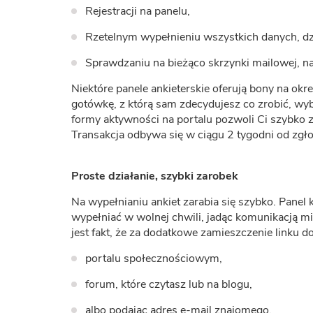
Rejestracji na panelu,
Rzetelnym wypełnieniu wszystkich danych, dz
Sprawdzaniu na bieżąco skrzynki mailowej, na
Niektóre panele ankieterskie oferują bony na okre
gotówkę, z którą sam zdecydujesz co zrobić, wyb
formy aktywności na portalu pozwoli Ci szybko 
Transakcja odbywa się w ciągu 2 tygodni od zg
Proste działanie, szybki zarobek
Na wypełnianiu ankiet zarabia się szybko. Panel
wypełniać w wolnej chwili, jadąc komunikacją mie
jest fakt, że za dodatkowe zamieszczenie linku d
portalu społecznościowym,
forum, które czytasz lub na blogu,
albo podając adres e-mail znajomego,