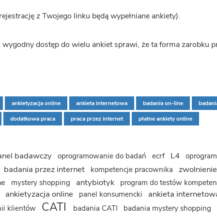
ejestrację z Twojego linku będą wypełniane ankiety).
 wygodny dostęp do wielu ankiet sprawi, że ta forma zarobku p
ankietyzacja online
ankieta internetowa
badania on-line
badani
dodatkowa praca
praca przez internet
płatne ankiety online
anel badawczy
L4
oprogramowanie do badań
ecrf
oprogra
badania przez internet
zwolnienie
kompetencje pracownika
ne
antybiotyk
mystery shopping
program do testów kompeten
ankietyzacja online
ankieta interneto
t
panel konsumencki
CATI
ii klientów
badania CATI
badania mystery shopping