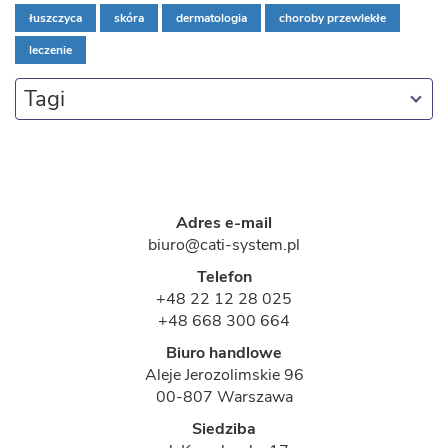
łuszczyca
skóra
dermatologia
choroby przewlekłe
leczenie
Tagi
Adres e-mail
biuro@cati-system.pl
Telefon
+48 22 12 28 025
+48 668 300 664
Biuro handlowe
Aleje Jerozolimskie 96
00-807 Warszawa
Siedziba